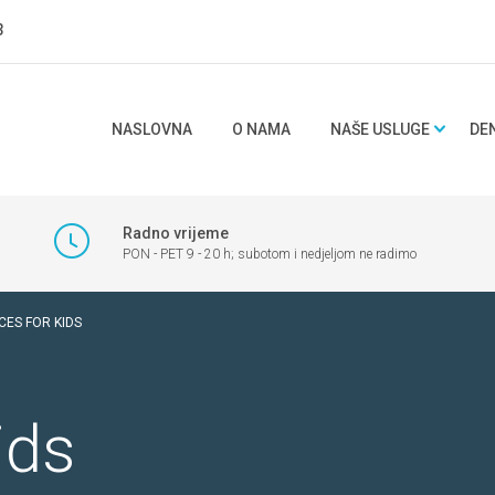
3
NASLOVNA
O NAMA
NAŠE USLUGE
DE
Radno vrijeme
PON - PET 9 - 20 h; subotom i nedjeljom ne radimo
CES FOR KIDS
ids