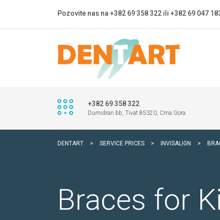
Pozovite nas na +382 69 358 322 ili +382 69 047 18
+382 69 358 322
Dumidran bb, Tivat 85320, Crna Gora
DENTART
>
SERVICE PRICES
>
INVISALIGN
>
BRA
Braces for K