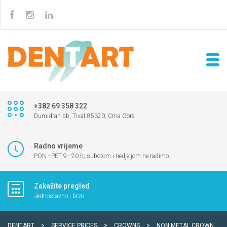
+382 69 358 322
Dumidran bb, Tivat 85320, Crna Gora
Radno vrijeme
PON - PET 9 - 20 h; subotom i nedjeljom ne radimo
Zakažite pregled
Jednostavno i brzo
DENTART
>
SERVICE PRICES
>
CROWNS
>
NON METAL CROWN