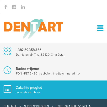
+382 69 358 322
Dumidran bb, Tivat 85320, Crna Gora
Radno vrijeme
PON - PET 9 - 20 h; subotom i nedjeljom ne radimo
Zakažite pregled
Jednostavno i brzo
DENTART
>
SUCCESS STORIES
>
ESTETSKA INTERVENCIJA